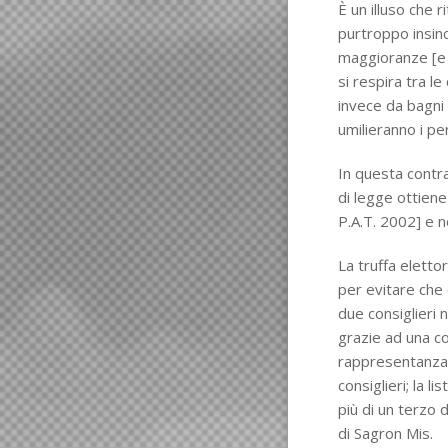
È un illuso che r
purtroppo insinc
maggioranze [e 
si respira tra le
invece da bagni 
umilieranno i pe
In questa contr
di legge ottiene
P.A.T. 2002] e 
La truffa eletto
per evitare che 
due consiglieri 
grazie ad una c
rappresentanza 
consiglieri; la 
più di un terzo d
di Sagron Mis.