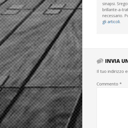
sinapsi. Srego
brillante-a-tr
necessario. P
gli articoli
.
INVIA 
Il tuo indirizzo 
Commento
*