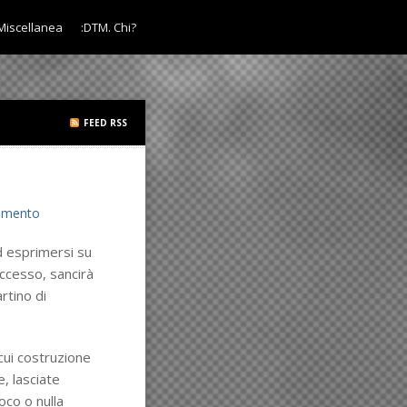
Miscellanea
:DTM. Chi?
FEED RSS
mmento
ad esprimersi su
ccesso, sancirà
rtino di
 cui costruzione
e, lasciate
oco o nulla