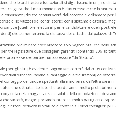
itiene che le architetture istituzionali si digeriscano in un giro di st
ero chi giura che il matrimonio non è d’interesse e che la sintesi t
le minoranze] dei tre comuni verrà dall’accordo e dall’amore per 
 canisèle [le viuzze] dei centri storici; con il sistema elettorale ma
di sangue [quelli pre-elettorali per le candidature e quelli post-ele
rdenti] che aumenteranno la distanza dei cittadini dal palazzo di T
attazione preliminare esce vincitore solo Sagron Mis, che nello s
 per tre legislature due consiglieri garantiti [contando 206 abitan
nelle promesse dei partner un assessore “da Statuto”.
rale [per gli altri] è evidente: Sagron Mis correrà dal 2005 con list
eventuali subentri vadano a vantaggio di altre frazioni] ed otterr
nel conteggio dei cinque spettanti alla minoranza; dall’altra sarà i
ostituzione ottriata. Le liste che perderanno, molto probabilmente
congiunta della maggioranza assoluta della popolazione, dovranno
lista che vincerà, magari portando interessi molto partigiani e rap
egli elettori, scriverà lo Statuto e conterà su dieci consiglieri più i