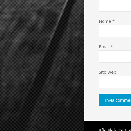
Nome
*
Email
*
Sito web
« Banda larga, or