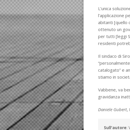
L’unica soluzion
l’applicazione p
abitanti [quello
ottenuto un gove
per tutti [leggi
residenti potre
Il sindaco di S
“personalmente”
catalogato” e anc
stiamo in società,
Vabbene, va ben
gravidanza inatt
Daniele Gubert
,
Sull'autore
: