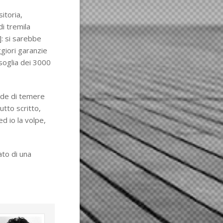
itoria,
di tremila
]: si sarebbe
giori garanzie
 soglia dei 3000
onde di temere
tto scritto,
ed io la volpe,
ato di una