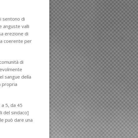
si sentono di
e anguste valli
sa erezione di
va coerente per
a comunità di
lpevolmente
el sangue della
a propria
 a 5, da 45
li del sindaco]
ale può dare una