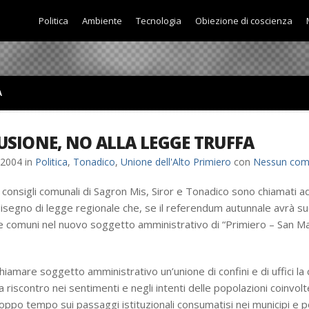
Politica
Ambiente
Tecnologia
Obiezione di coscienza
A
FUSIONE, NO ALLA LEGGE TRUFFA
/2004
in
Politica
,
Tonadico
,
Unione dell'Alto Primiero
con
Nessun co
 i consigli comunali di Sagron Mis, Siror e Tonadico sono chiamati 
isegno di legge regionale che, se il referendum autunnale avrà su
re comuni nel nuovo soggetto amministrativo di “Primiero – San Ma
hiamare soggetto amministrativo un’unione di confini e di uffici la
 riscontro nei sentimenti e negli intenti delle popolazioni coinvolt
roppo tempo sui passaggi istituzionali consumatisi nei municipi e p