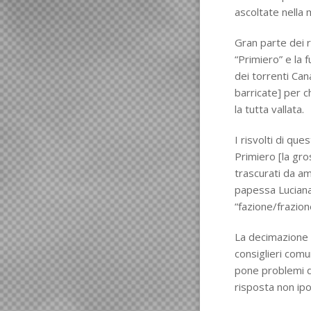
ascoltate nella
Gran parte dei r
“Primiero” e la f
dei torrenti Can
barricate] per 
la tutta vallata.
I risvolti di que
Primiero [la gro
trascurati da am
papessa Luciana
“fazione/frazion
La decimazione 
consiglieri comun
pone problemi di
risposta non ipo