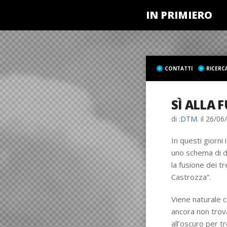
IN PRIMIERO
CONTATTI
RICERC
SÌ ALLA 
di
:DTM.
il
26/06
In questi giorni
uno schema di d
la fusione dei t
Castrozza”.
Viene naturale c
ancora non trova
all’oscuro per t