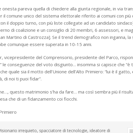
e onesta pareva quella di chiedere alla giunta regionale, in via trans
er il comune unico del sistema elettorale riferito ai comuni con più 
 con il doppio turno, con più liste collegate ad un candidato sindaco
rno di coalizione e un consiglio di 20 membri, 6 assessori, e mag
 San Martino di Castrozza]. Se il trend demografico non inganna, la
bbe comunque essere superata in 10-15 anni.
iror, vicepresidente del Comprensorio, presidente del Parco, risp
 le conseguenze del voto disgiunto… insomma si capisce che “è tu
he quale sia il motto dell’Unione dell’Alto Primiero: “lui è il gatto, 
 di noi ti puoi fidar”.
e…, questo matrimonio s’ha da fare… ma così sembra più il risult
esa che di un fidanzamento coi fiocchi.
 Primiero
 Visionario irrequieto, spacciatore di tecnologie, ideatore di