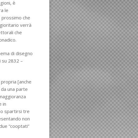
agioni, è
ra le
il prossimo che
ggioritario verrà
ttorali che
onadico.
chema di disegno
ti su 2832 –
a propria [anche
à da una parte
n maggioranza
 in
 spartirsi tre
presentando non
 due “cooptati”