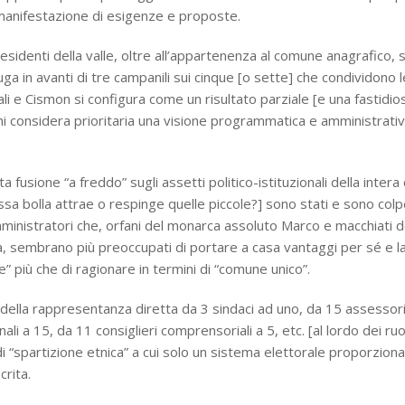
 manifestazione di esigenze e proposte.
esidenti della valle, oltre all’appartenenza al comune anagrafico, 
uga in avanti di tre campanili sui cinque [o sette] che condividono l
ali e Cismon si configura come un risultato parziale [e una fastidio
chi considera prioritaria una visione programmatica e amministrati
sta fusione “a freddo” sugli assetti politico-istituzionali della inter
ssa bolla attrae o respinge quelle piccole?] sono stati e sono co
ministratori che, orfani del monarca assoluto Marco e macchiati d
, sembrano più preoccupati di portare a casa vantaggi per sé e l
e” più che di ragionare in termini di “comune unico”.
della rappresentanza diretta da 3 sindaci ad uno, da 15 assessori
ali a 15, da 11 consiglieri comprensoriali a 5, etc. [al lordo dei ruo
 “spartizione etnica” a cui solo un sistema elettorale proporzion
crita.