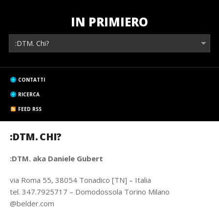
IN PRIMIERO
CONTATTI
RICERCA
FEED RSS
:DTM. CHI?
:DTM. aka Daniele Gubert
via Roma 55, 38054 Tonadico [TN] – Italia
tel. 347.7925717 – Domodossola Torino Milano
@belder.com