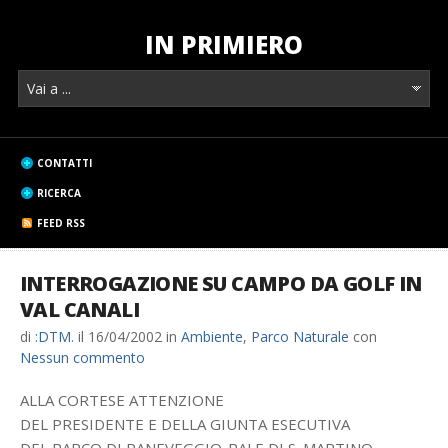
IN PRIMIERO
CONTATTI
RICERCA
FEED RSS
INTERROGAZIONE SU CAMPO DA GOLF IN
VAL CANALI
di
:DTM.
il
16/04/2002
in
Ambiente
,
Parco Naturale
con
Nessun commento
ALLA CORTESE ATTENZIONE
DEL PRESIDENTE E DELLA GIUNTA ESECUTIVA