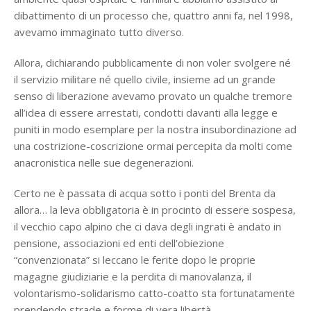
dibattimento di un processo che, quattro anni fa, nel 1998,
avevamo immaginato tutto diverso.
Allora, dichiarando pubblicamente di non voler svolgere né
il servizio militare né quello civile, insieme ad un grande
senso di liberazione avevamo provato un qualche tremore
all’idea di essere arrestati, condotti davanti alla legge e
puniti in modo esemplare per la nostra insubordinazione ad
una costrizione-coscrizione ormai percepita da molti come
anacronistica nelle sue degenerazioni.
Certo ne è passata di acqua sotto i ponti del Brenta da
allora… la leva obbligatoria è in procinto di essere sospesa,
il vecchio capo alpino che ci dava degli ingrati è andato in
pensione, associazioni ed enti dell’obiezione
“convenzionata” si leccano le ferite dopo le proprie
magagne giudiziarie e la perdita di manovalanza, il
volontarismo-solidarismo catto-coatto sta fortunatamente
prendendo strade e forme di vera libertà…